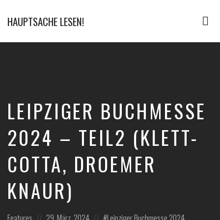
HAUPTSACHE LESEN!
Tog
nav
Der
Bücher
Podcast
LEIPZIGER BUCHMESSE
2024 – TEIL2 (KLETT-
COTTA, DROEMER
KNAUR)
Posted
Posted
Posted
Features
29. März, 2024
Leipziger Buchmesse 2024
,