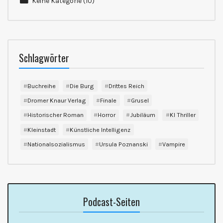
Keine Kategorie
(10)
Schlagwörter
Buchreihe
Die Burg
Drittes Reich
Dromer Knaur Verlag
Finale
Grusel
Historischer Roman
Horror
Jubiläum
KI Thriller
Kleinstadt
Künstliche Intelligenz
Nationalsozialismus
Ursula Poznanski
Vampire
Podcast-Seiten