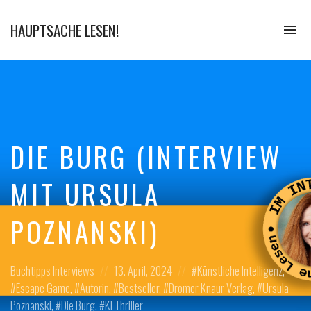
HAUPTSACHE LESEN!
To
na
Der
Bücher
Podcast
DIE BURG (INTERVIEW
MIT URSULA
POZNANSKI)
Posted
Posted
Posted
Buchtipps
Interviews
13. April, 2024
Künstliche Intelligenz
,
in:
on
in:
Escape Game
,
Autorin
,
Bestseller
,
Dromer Knaur Verlag
,
Ursula
Poznanski
,
Die Burg
,
KI Thriller