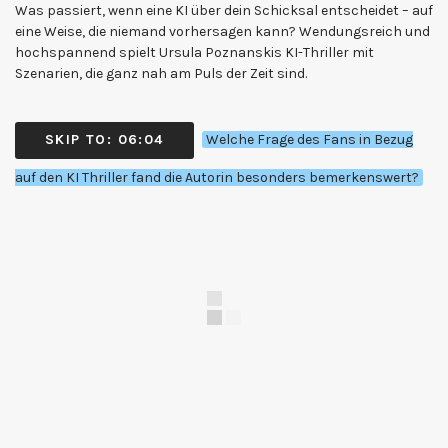
Was passiert, wenn eine KI über dein Schicksal entscheidet – auf
eine Weise, die niemand vorhersagen kann? Wendungsreich und
hochspannend spielt Ursula Poznanskis KI-Thriller mit
Szenarien, die ganz nah am Puls der Zeit sind.
SKIP TO: 06:04
Welche Frage des Fans in Bezug
auf den KI Thriller fand die Autorin besonders bemerkenswert?