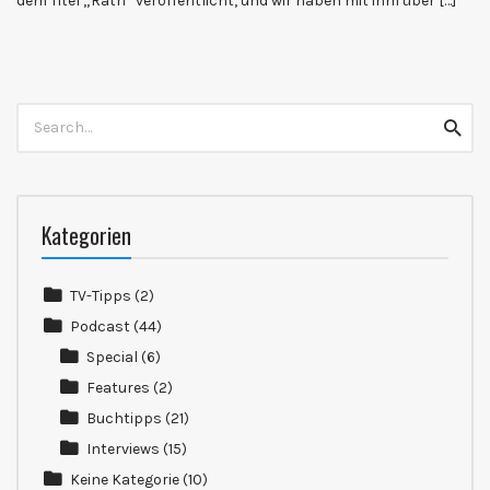
dem Titel „Rath“ veröffentlicht, und wir haben mit ihm über […]
Search
Searc
for:
Kategorien
TV-Tipps
(2)
Podcast
(44)
Special
(6)
Features
(2)
Buchtipps
(21)
Interviews
(15)
Keine Kategorie
(10)