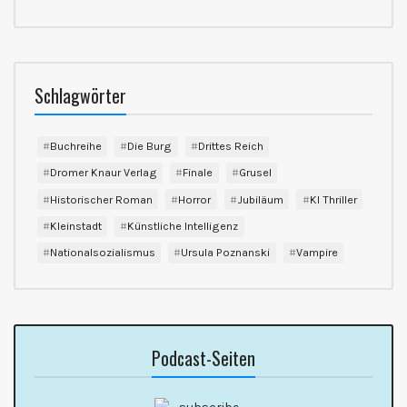
Schlagwörter
Buchreihe
Die Burg
Drittes Reich
Dromer Knaur Verlag
Finale
Grusel
Historischer Roman
Horror
Jubiläum
KI Thriller
Kleinstadt
Künstliche Intelligenz
Nationalsozialismus
Ursula Poznanski
Vampire
Podcast-Seiten