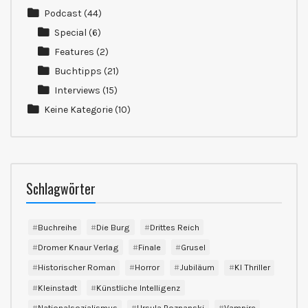
Podcast
(44)
Special
(6)
Features
(2)
Buchtipps
(21)
Interviews
(15)
Keine Kategorie
(10)
Schlagwörter
Buchreihe
Die Burg
Drittes Reich
Dromer Knaur Verlag
Finale
Grusel
Historischer Roman
Horror
Jubiläum
KI Thriller
Kleinstadt
Künstliche Intelligenz
Nationalsozialismus
Ursula Poznanski
Vampire