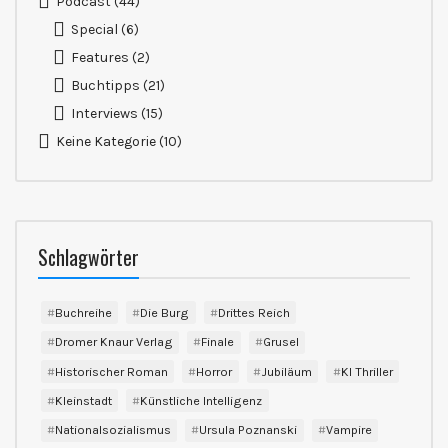
Podcast
(44)
Special
(6)
Features
(2)
Buchtipps
(21)
Interviews
(15)
Keine Kategorie
(10)
Schlagwörter
Buchreihe
Die Burg
Drittes Reich
Dromer Knaur Verlag
Finale
Grusel
Historischer Roman
Horror
Jubiläum
KI Thriller
Kleinstadt
Künstliche Intelligenz
Nationalsozialismus
Ursula Poznanski
Vampire