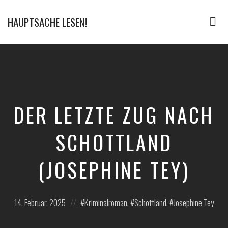
HAUPTSACHE LESEN!
Tog
nav
Der
Bücher
Podcast
DER LETZTE ZUG NACH
SCHOTTLAND
(JOSEPHINE TEY)
Posted
Posted
14. Februar, 2025
Kriminalroman
,
Schottland
,
Josephine Tey
on
in: