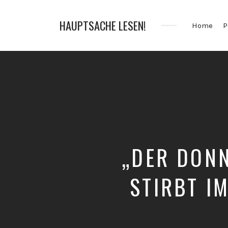
HAUPTSACHE LESEN!
Home
P
Der
Bücher
Podcast
„DER DON
STIRBT I