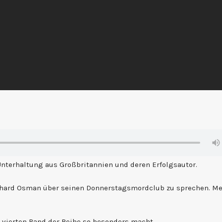
on
Unterhaltung aus Großbritannien und deren Erfolgsautor.
ichard Osman über seinen Donnerstagsmordclub zu sprechen. M
 vierten Band der Reihe so besonders macht.