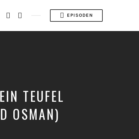
gram
YouTube
Spotify
RSS
EPISODEN
Channel
Feed
IN TEUFEL
RD OSMAN)