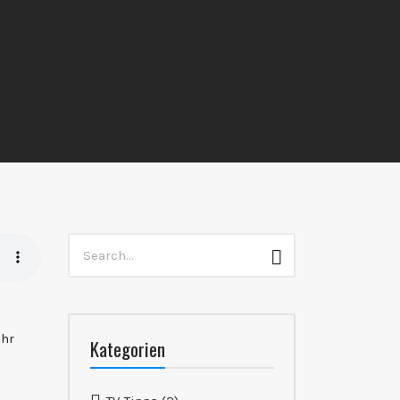
Search
Search
for:
ehr
Kategorien