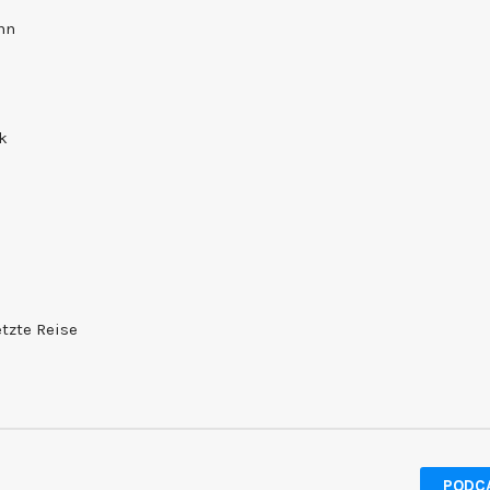
nn
ck
etzte Reise
PODC