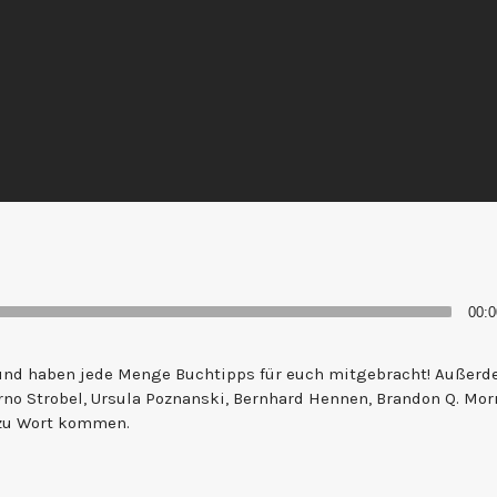
on
00:0
 und haben jede Menge Buchtipps für euch mitgebracht! Außer
Arno Strobel, Ursula Poznanski, Bernhard Hennen, Brandon Q. Morr
 zu Wort kommen.