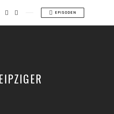
gram
YouTube
Spotify
RSS
EPISODEN
Channel
Feed
EIPZIGER