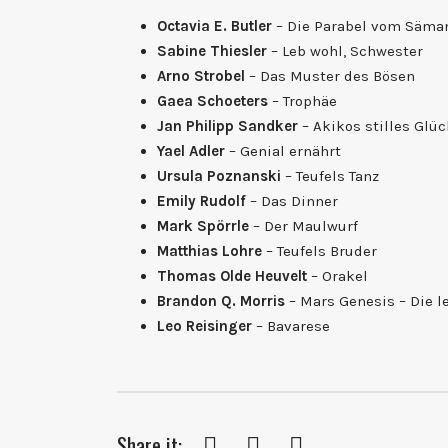
Octavia E. Butler
– Die Parabel vom Säma
Sabine Thiesler
– Leb wohl, Schwester
Arno Strobel
– Das Muster des Bösen
Gaea Schoeters
– Trophäe
Jan Philipp Sandker
– Akikos stilles Glü
Yael Adler
– Genial ernährt
Ursula Poznanski
– Teufels Tanz
Emily Rudolf
– Das Dinner
Mark Spörrle
– Der Maulwurf
Matthias Lohre
– Teufels Bruder
Thomas Olde Heuvelt
– Orakel
Brandon Q. Morris
– Mars Genesis – Die l
Leo Reisinger
– Bavarese
Share it:
Facebook
Twitter
Pinterest