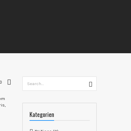
Search
0
Search
for:
dem
is,
Kategorien