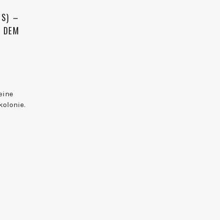
IS) –
F DEM
eine
kolonie.