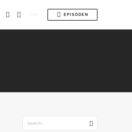
gram
YouTube
Spotify
RSS
EPISODEN
Channel
Feed
Search
Search
for: