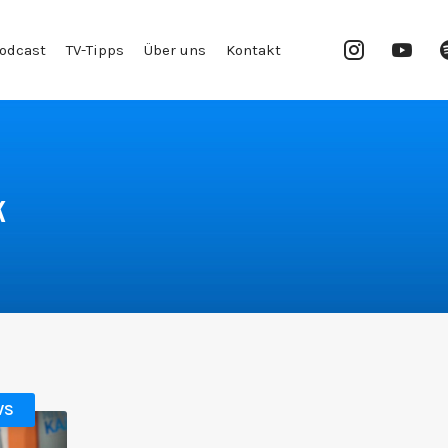
Instagram
YouT
odcast
TV-Tipps
Über uns
Kontakt
Chan
k
WS