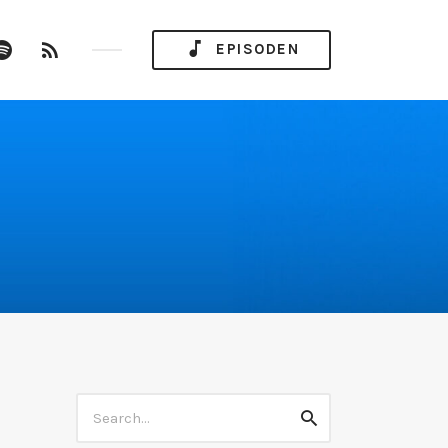
ube
Spotify
RSS
EPISODEN
nel
Feed
Search
Search
for: