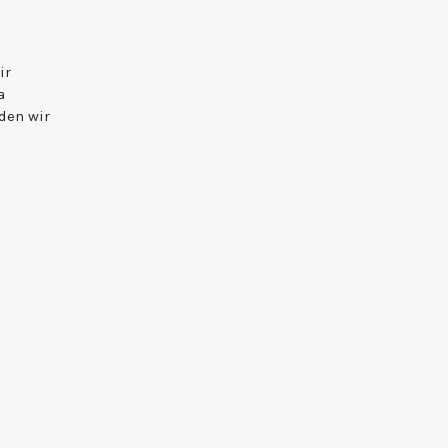
ir
a
den wir