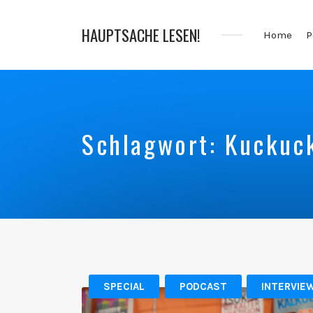
HAUPTSACHE LESEN!
Home
P
Der
Bücher
Podcast
Schlagwort:
Kuckuc
SPECIAL
PODCAST
INTERVIE