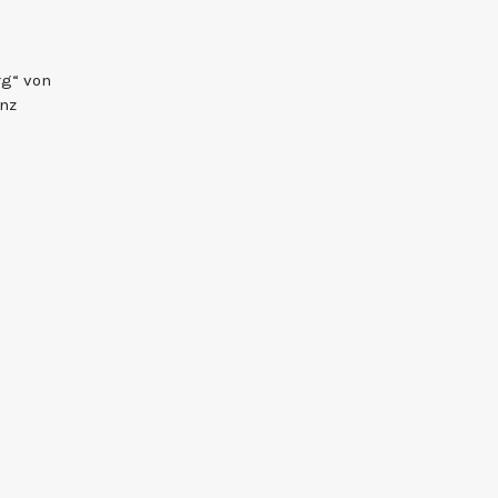
rg“ von
nz