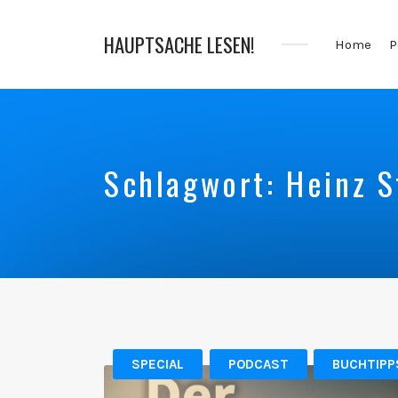
HAUPTSACHE LESEN!
Home
P
Der
Bücher
Podcast
Schlagwort:
Heinz S
SPECIAL
PODCAST
BUCHTIPP