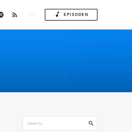
ube
Spotify
RSS
EPISODEN
nel
Feed
Search
Search
for: