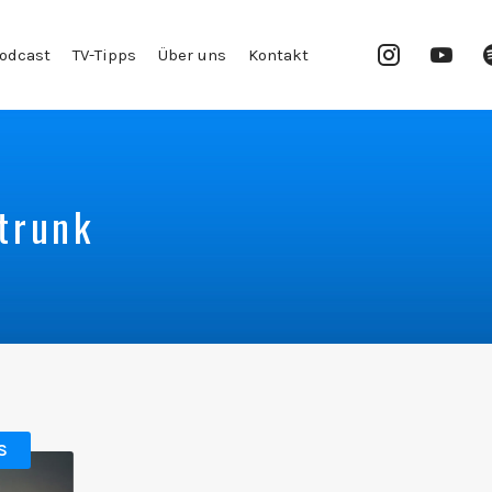
Instagram
YouT
odcast
TV-Tipps
Über uns
Kontakt
Chan
trunk
S